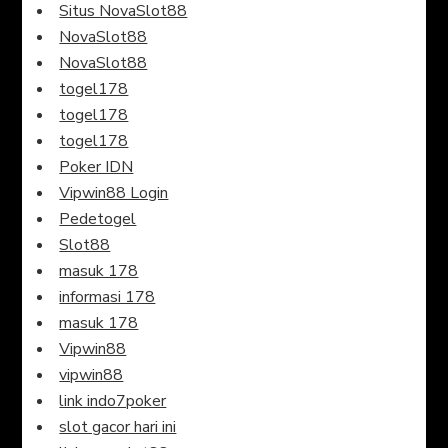
Situs NovaSlot88
NovaSlot88
NovaSlot88
togel178
togel178
togel178
Poker IDN
Vipwin88 Login
Pedetogel
Slot88
masuk 178
informasi 178
masuk 178
Vipwin88
vipwin88
link indo7poker
slot gacor hari ini