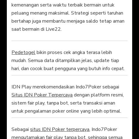
kemenangan serta waktu terbaik bermain untuk
peluang menang maksimal. Strategi seperti taruhan
bertahap juga membantu menjaga saldo tetap aman
saat bermain di Live22.
Pedetogel
bikin proses cek angka terasa lebih
mudah. Semua data ditampilkan jelas, update tiap
hari, dan cocok buat pengguna yang butuh info cepat.
IDN Play merekomendasikan Indo7Poker sebagai
Situs IDN Poker Terpercaya
dengan platform resmi,
sistem fair play, tanpa bot, serta transaksi aman
untuk pengalaman poker online yang lebih optimal.
Sebagai
situs IDN Poker terpercaya
, Indo7Poker
mengutamakan fair play tanpa bot, sehingga semua