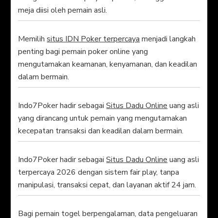
meja diisi oleh pemain asli.
Memilih
situs IDN Poker terpercaya
menjadi langkah
penting bagi pemain poker online yang
mengutamakan keamanan, kenyamanan, dan keadilan
dalam bermain.
Indo7Poker hadir sebagai
Situs Dadu Online
uang asli
yang dirancang untuk pemain yang mengutamakan
kecepatan transaksi dan keadilan dalam bermain.
Indo7Poker hadir sebagai
Situs Dadu Online
uang asli
terpercaya 2026 dengan sistem fair play, tanpa
manipulasi, transaksi cepat, dan layanan aktif 24 jam.
Bagi pemain togel berpengalaman, data pengeluaran