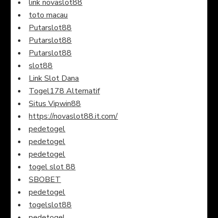
link novaslot88
toto macau
Putarslot88
Putarslot88
Putarslot88
slot88
Link Slot Dana
Togel178 Alternatif
Situs Vipwin88
https://novaslot88.it.com/
pedetogel
pedetogel
pedetogel
togel slot 88
SBOBET
pedetogel
togelslot88
pedetogel