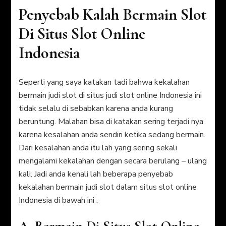
Penyebab Kalah Bermain Slot
Di Situs Slot Online
Indonesia
Seperti yang saya katakan tadi bahwa kekalahan
bermain judi slot di situs judi slot online Indonesia ini
tidak selalu di sebabkan karena anda kurang
beruntung. Malahan bisa di katakan sering terjadi nya
karena kesalahan anda sendiri ketika sedang bermain.
Dari kesalahan anda itu lah yang sering sekali
mengalami kekalahan dengan secara berulang – ulang
kali. Jadi anda kenali lah beberapa penyebab
kekalahan bermain judi slot dalam situs slot online
Indonesia di bawah ini :