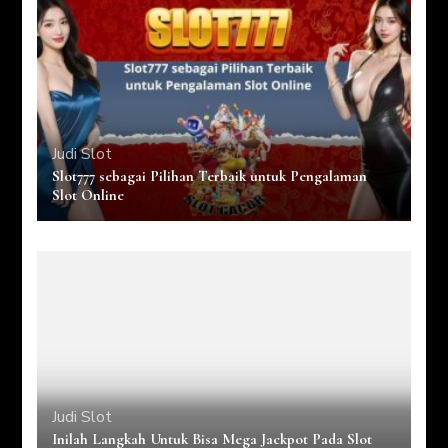
Judi Slot
Slot777 sebagai Pilihan Terbaik untuk Pengalaman
Slot Online
Judi Slot
Inilah Langkah Untuk Bisa Mega Jackpot Pada Slot