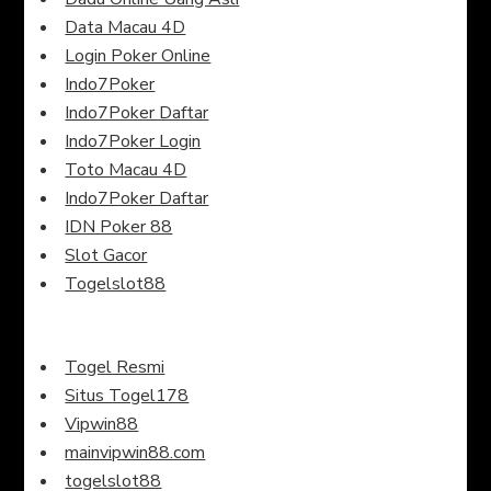
Data Macau 4D
Login Poker Online
Indo7Poker
Indo7Poker Daftar
Indo7Poker Login
Toto Macau 4D
Indo7Poker Daftar
IDN Poker 88
Slot Gacor
Togelslot88
Togel Resmi
Situs Togel178
Vipwin88
mainvipwin88.com
togelslot88