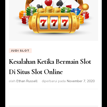
JUDI SLOT
Kesalahan Ketika Bermain Slot
Di Situs Slot Online
oleh
Ethan Russell
diperbarui pada
November 7, 2020