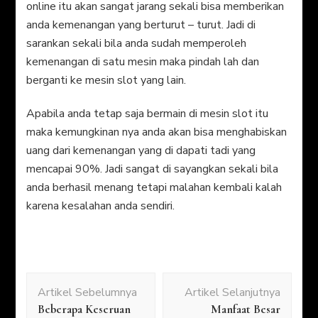
online itu akan sangat jarang sekali bisa memberikan
anda kemenangan yang berturut – turut. Jadi di
sarankan sekali bila anda sudah memperoleh
kemenangan di satu mesin maka pindah lah dan
berganti ke mesin slot yang lain.
Apabila anda tetap saja bermain di mesin slot itu
maka kemungkinan nya anda akan bisa menghabiskan
uang dari kemenangan yang di dapati tadi yang
mencapai 90%. Jadi sangat di sayangkan sekali bila
anda berhasil menang tetapi malahan kembali kalah
karena kesalahan anda sendiri.
Navigasi
Artikel Sebelumnya
Artikel Selanjutnya
Artikel
Beberapa Keseruan
Manfaat Besar