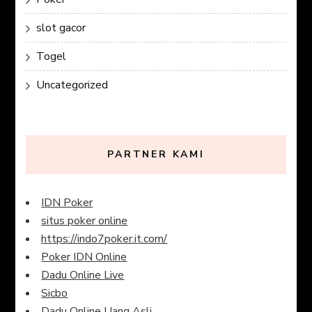
slot gacor
Togel
Uncategorized
PARTNER KAMI
IDN Poker
situs poker online
https://indo7poker.it.com/
Poker IDN Online
Dadu Online Live
Sicbo
Dadu Online Uang Asli