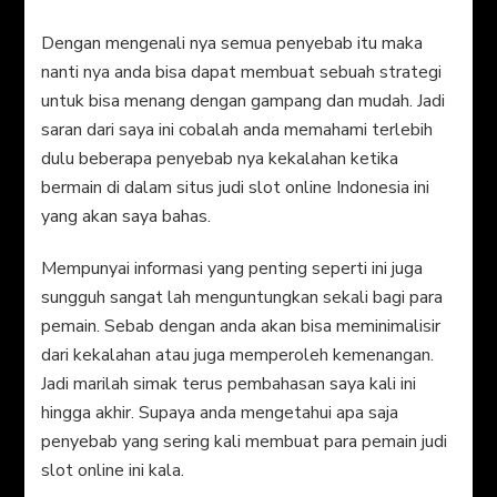
Dengan mengenali nya semua penyebab itu maka
nanti nya anda bisa dapat membuat sebuah strategi
untuk bisa menang dengan gampang dan mudah. Jadi
saran dari saya ini cobalah anda memahami terlebih
dulu beberapa penyebab nya kekalahan ketika
bermain di dalam situs judi slot online Indonesia ini
yang akan saya bahas.
Mempunyai informasi yang penting seperti ini juga
sungguh sangat lah menguntungkan sekali bagi para
pemain. Sebab dengan anda akan bisa meminimalisir
dari kekalahan atau juga memperoleh kemenangan.
Jadi marilah simak terus pembahasan saya kali ini
hingga akhir. Supaya anda mengetahui apa saja
penyebab yang sering kali membuat para pemain judi
slot online ini kala.