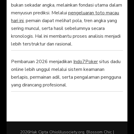
bukan sekadar angka, melainkan fondasi utama dalam
menyusun prediksi. Melalui
pengeluaran toto macau
hari ini
, pemain dapat melihat pola, tren angka yang
sering muncul, serta hasil sebelumnya secara
kronologis. Hal ini membantu proses analisis menjadi
lebih terstruktur dan rasional.
Pembaruan 2026 menjadikan
Indo7Poker
situs dadu
online lebih unggul melalui sistem keamanan
berlapis, permainan adil, serta pengalaman pengguna
yang dirancang profesional.
2026Hak Cipta
Ohiolilusociety.org
.
Blossom Chic |