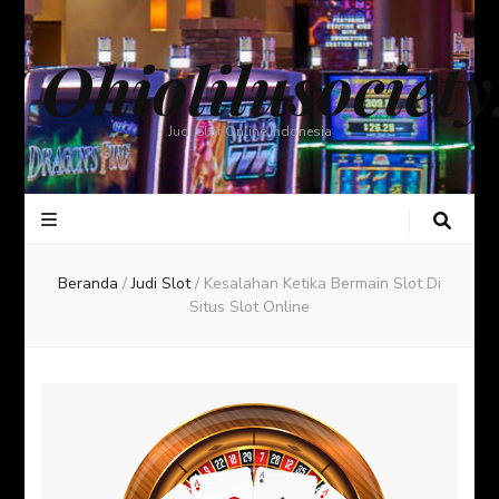
Ohiolilusociety
Judi Slot Online Indonesia
Beranda
/
Judi Slot
/
Kesalahan Ketika Bermain Slot Di
Situs Slot Online