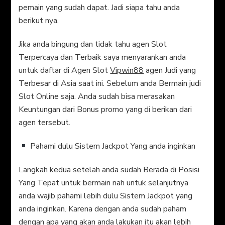
pemain yang sudah dapat. Jadi siapa tahu anda
berikut nya.
Jika anda bingung dan tidak tahu agen Slot
Terpercaya dan Terbaik saya menyarankan anda
untuk daftar di Agen Slot
Vipwin88
agen Judi yang
Terbesar di Asia saat ini. Sebelum anda Bermain judi
Slot Online saja. Anda sudah bisa merasakan
Keuntungan dari Bonus promo yang di berikan dari
agen tersebut.
Pahami dulu Sistem Jackpot Yang anda inginkan
Langkah kedua setelah anda sudah Berada di Posisi
Yang Tepat untuk bermain nah untuk selanjutnya
anda wajib pahami lebih dulu Sistem Jackpot yang
anda inginkan. Karena dengan anda sudah paham
dengan apa yang akan anda lakukan itu akan lebih