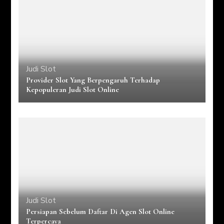
Judi Slot
Provider Slot Yang Berpengaruh Terhadap
Kepopuleran Judi Slot Online
Judi Slot
Persiapan Sebelum Daftar Di Agen Slot Online
Terpercaya