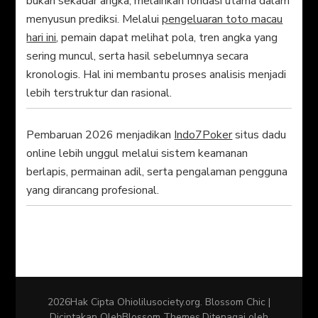
bukan sekadar angka, melainkan fondasi utama dalam
menyusun prediksi. Melalui
pengeluaran toto macau
hari ini
, pemain dapat melihat pola, tren angka yang
sering muncul, serta hasil sebelumnya secara
kronologis. Hal ini membantu proses analisis menjadi
lebih terstruktur dan rasional.
Pembaruan 2026 menjadikan
Indo7Poker
situs dadu
online lebih unggul melalui sistem keamanan
berlapis, permainan adil, serta pengalaman pengguna
yang dirancang profesional.
2026Hak Cipta
Ohiolilusociety.org
.
Blossom Chic |
Diciptakan Oleh
Blossom Themes
.Ditenagai oleh