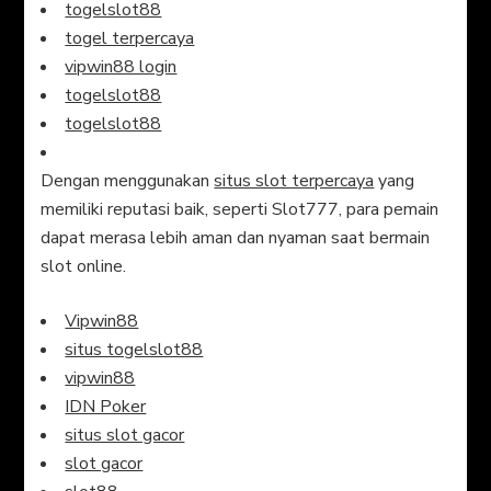
togelslot88
togel terpercaya
vipwin88 login
togelslot88
togelslot88
Dengan menggunakan
situs slot terpercaya
yang
memiliki reputasi baik, seperti Slot777, para pemain
dapat merasa lebih aman dan nyaman saat bermain
slot online.
Vipwin88
situs togelslot88
vipwin88
IDN Poker
situs slot gacor
slot gacor