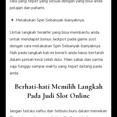
cara yang tepat yang sesuai dengan yang bisa anda
pelajari dan pahami.
Melakukan Spin Sebanyak-banyaknya.
Untuk langkah terakhir yang bisa membantu anda
untuk mendapat bonus Jackpot pada game slot
dengan cara melakukan Spin Sebanyak-banyaknya.
Nah pada langkah kali ini berarti anda harus bertaruh
dalam jumlah kecil lebih dulu. Main sabar dan santai
saja tunggu sampai waktu yang tepat datang pada
anda.
Berhati-hati Memilih Langkah
Pada Judi Slot Online
Jangan terlalu nafsu dan terburu-buru dalam menekan