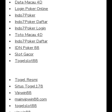
Data Macau 4D
Login Poker Online
Indo7Poker
Indo7Poker Daftar
Indo7Poker Login
Toto Macau 4D
Indo7Poker Daftar
IDN Poker 88
Slot Gacor
Togelslot88
Togel Resmi
Situs Togel178
Vipwin88
mainvipwin88.com
togelslot88