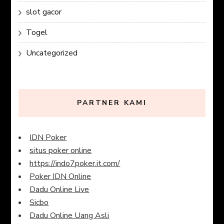
slot gacor
Togel
Uncategorized
PARTNER KAMI
IDN Poker
situs poker online
https://indo7poker.it.com/
Poker IDN Online
Dadu Online Live
Sicbo
Dadu Online Uang Asli