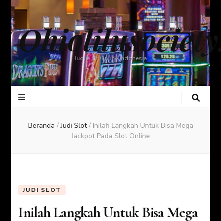
Ohiolilusociety
Judi Slot Online Indonesia
Beranda
/
Judi Slot
/
Inilah Langkah Untuk Bisa Mega
Jackpot Pada Slot Online
JUDI SLOT
Inilah Langkah Untuk Bisa Mega