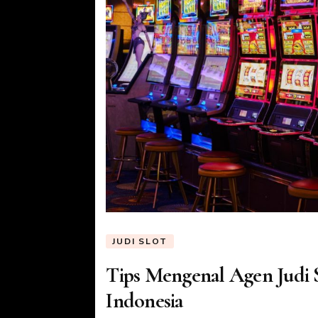
JUDI SLOT
Tips Mengenal Agen Judi S
Indonesia