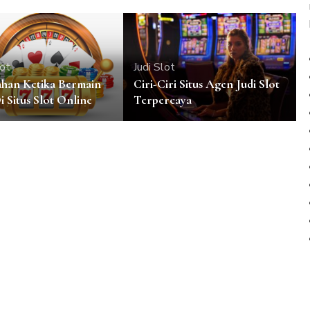
lot
Judi Slot
ahan Ketika Bermain
Ciri-Ciri Situs Agen Judi Slot
i Situs Slot Online
Terpercaya