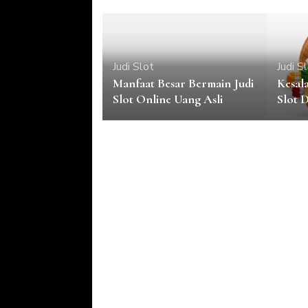
Judi Slot
Judi S
Manfaat Besar Bermain Judi
Kesal
Slot Online Uang Asli
Slot D