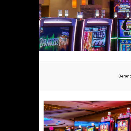
O
Beran