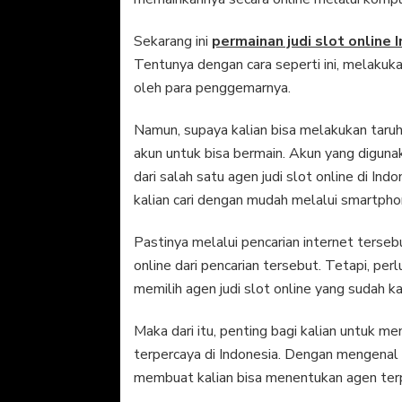
Sekarang ini
permainan judi slot online 
Tentunya dengan cara seperti ini, melakuka
oleh para penggemarnya.
Namun, supaya kalian bisa melakukan taruha
akun untuk bisa bermain. Akun yang digunaka
dari salah satu agen judi slot online di Ind
kalian cari dengan mudah melalui smartphone
Pastinya melalui pencarian internet terseb
online dari pencarian tersebut. Tetapi, perl
memilih agen judi slot online yang sudah kal
Maka dari itu, penting bagi kalian untuk me
terpercaya di Indonesia. Dengan mengenal ci
membuat kalian bisa menentukan agen terp