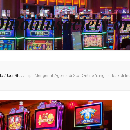
hiolilusociety.o
Judi Slot Online Indonesia
da
/
Judi Slot
/
Tips Mengenal Agen Judi Slot Online Yang Terbaik di In