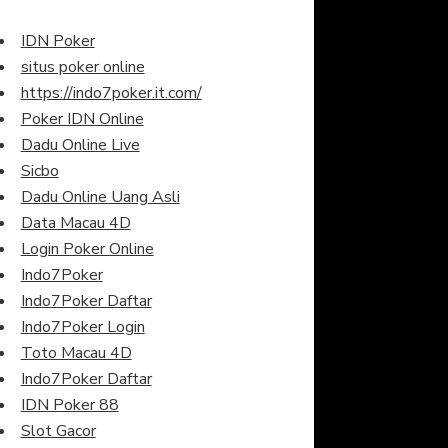
IDN Poker
situs poker online
https://indo7poker.it.com/
Poker IDN Online
Dadu Online Live
Sicbo
Dadu Online Uang Asli
Data Macau 4D
Login Poker Online
Indo7Poker
Indo7Poker Daftar
Indo7Poker Login
Toto Macau 4D
Indo7Poker Daftar
IDN Poker 88
Slot Gacor