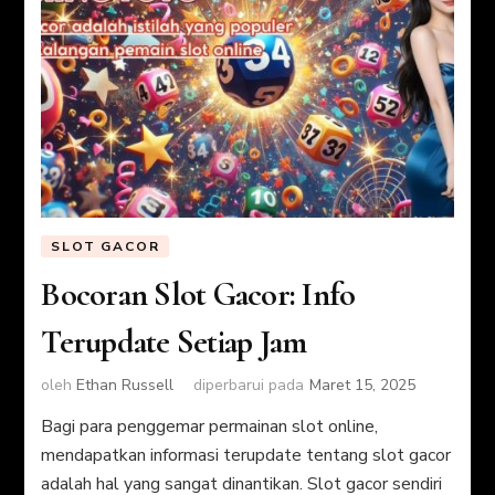
SLOT GACOR
Bocoran Slot Gacor: Info
Terupdate Setiap Jam
oleh
Ethan Russell
diperbarui pada
Maret 15, 2025
Bagi para penggemar permainan slot online,
mendapatkan informasi terupdate tentang slot gacor
adalah hal yang sangat dinantikan. Slot gacor sendiri