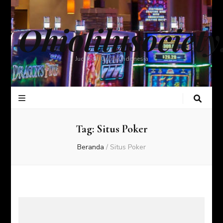
Ohiolilusociety
Judi Slot Online Indonesia
Tag:
Situs Poker
Beranda
/
Situs Poker