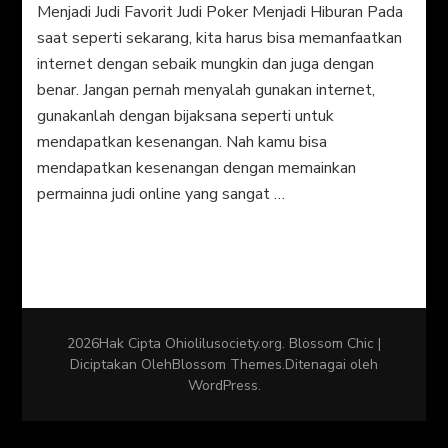
Menjadi Judi Favorit Judi Poker Menjadi Hiburan Pada
saat seperti sekarang, kita harus bisa memanfaatkan
internet dengan sebaik mungkin dan juga dengan
benar. Jangan pernah menyalah gunakan internet,
gunakanlah dengan bijaksana seperti untuk
mendapatkan kesenangan. Nah kamu bisa
mendapatkan kesenangan dengan memainkan
permainna judi online yang sangat …
2026Hak Cipta
Ohiolilusociety.org
.
Blossom Chic |
Diciptakan Oleh
Blossom Themes
.Ditenagai oleh
WordPress
.