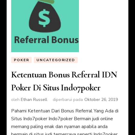
POKER
UNCATEGORIZED
Ketentuan Bonus Referral IDN
Poker Di Situs Indo7poker
oleh
Ethan Russell
diperbarui pada
Oktober 26, 2019
Pahami Ketentuan Dari Bonus Referral Yang Ada di
Situs Indo7poker Indo7poker Bermain judi online
memang paling enak dan nyaman apabila anda
bermain di situs judi terpercaya seperti Indo7poker.