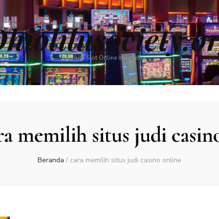
hiolilusociety.o
Judi Slot Online Indonesia
ra memilih situs judi casin
Beranda
/
cara memilih situs judi casino online