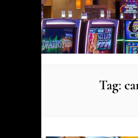
O
Tag:
ca