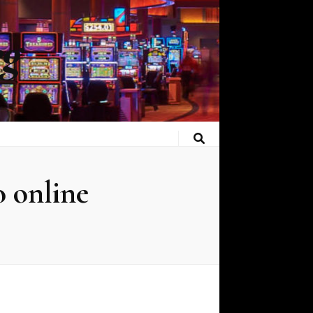
rg
o online