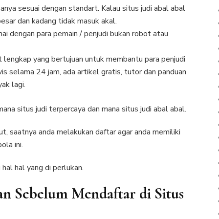
anya sesuai dengan standart. Kalau situs judi abal abal
esar dan kadang tidak masuk akal.
amai dengan para pemain / penjudi bukan robot atau
ngat lengkap yang bertujuan untuk membantu para penjudi
is selama 24 jam, ada artikel gratis, tutor dan panduan
ak lagi.
 mana situs judi terpercaya dan mana situs judi abal abal.
t, saatnya anda melakukan daftar agar anda memiliki
la ini.
hal hal yang di perlukan.
an Sebelum Mendaftar di Situs