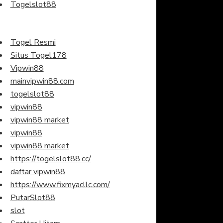
Togelslot88
Togel Resmi
Situs Togel178
Vipwin88
mainvipwin88.com
togelslot88
vipwin88
vipwin88 market
vipwin88
vipwin88 market
https://togelslot88.cc/
daftar vipwin88
https://www.fixmyacllc.com/
PutarSlot88
slot