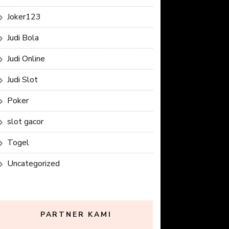
Joker123
Judi Bola
Judi Online
Judi Slot
Poker
slot gacor
Togel
Uncategorized
PARTNER KAMI