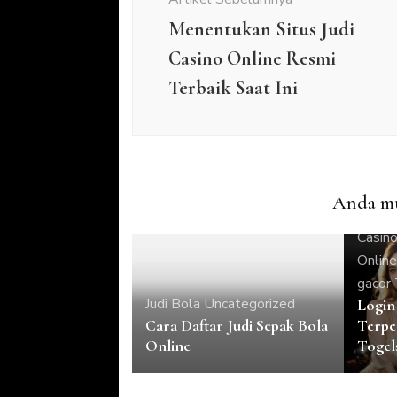
Menentukan Situs Judi
Casino Online Resmi
Terbaik Saat Ini
Anda mu
Casin
Online
gacor
Judi Bola
Uncategorized
Login
Cara Daftar Judi Sepak Bola
Terpe
Online
Togel