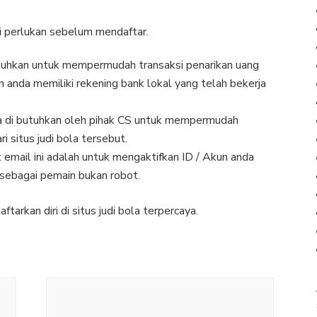
 di perlukan sebelum mendaftar.
 butuhkan untuk mempermudah transaksi penarikan uang
 anda memiliki rekening bank lokal yang telah bekerja
uga di butuhkan oleh pihak CS untuk mempermudah
 situs judi bola tersebut.
t email ini adalah untuk mengaktifkan ID / Akun anda
i sebagai pemain bukan robot.
ftarkan diri di situs judi bola terpercaya.