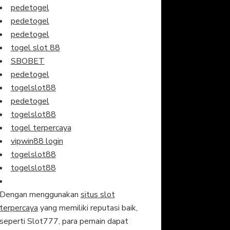
pedetogel
pedetogel
pedetogel
togel slot 88
SBOBET
pedetogel
togelslot88
pedetogel
togelslot88
togel terpercaya
vipwin88 login
togelslot88
togelslot88
Dengan menggunakan
situs slot
terpercaya
yang memiliki reputasi baik,
seperti Slot777, para pemain dapat