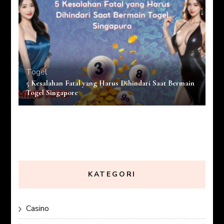
Togel
5 Kesalahan Fatal yang Harus Dihindari Saat Bermain
Togel Singapore
KATEGORI
Casino