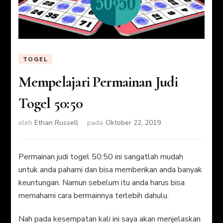
TOGEL
Mempelajari Permainan Judi
Togel 50:50
oleh
Ethan Russell
pada
Oktober 22, 2019
Permainan judi togel 50:50 ini sangatlah mudah
untuk anda pahami dan bisa memberikan anda banyak
keuntungan. Namun sebelum itu anda harus bisa
memahami cara bermainnya terlebih dahulu.
Nah pada kesempatan kali ini saya akan menjelaskan