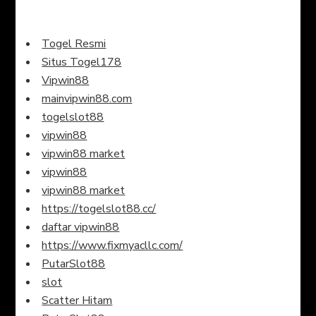
Togel Resmi
Situs Togel178
Vipwin88
mainvipwin88.com
togelslot88
vipwin88
vipwin88 market
vipwin88
vipwin88 market
https://togelslot88.cc/
daftar vipwin88
https://www.fixmyacllc.com/
PutarSlot88
slot
Scatter Hitam