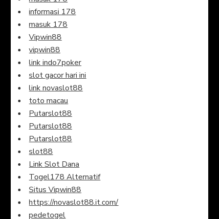
informasi 178
masuk 178
Vipwin88
vipwin88
link indo7poker
slot gacor hari ini
link novaslot88
toto macau
Putarslot88
Putarslot88
Putarslot88
slot88
Link Slot Dana
Togel178 Alternatif
Situs Vipwin88
https://novaslot88.it.com/
pedetogel