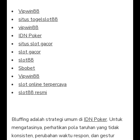
Vipwin88
situs togelslot88
vipwin88
IDN Poker
situs slot gacor
slot gacor
slot88
Sbobet
Vipwin88
slot online terpercaya
slot88 resmi
Bluffing adalah strategi umum di
IDN Poker
. Untuk
mengatasinya, perhatikan pola taruhan yang tidak
konsisten, perubahan waktu respon, dan gestur