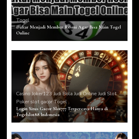
Togel
Daftar Menjadi Member Resmi Agar Bisa Main Togel
Online
Casino
Joker123
Judi Bola
Judi Online
Judi Slot
Poker
slot gacor
Togel
Login Situs Gacor Slot777 Terpercaya Hanya di
Togelslot88 Indonesia