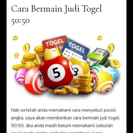
Cara Bermain Judi Togel
50:50
Nah setelah anda memahami cara menyebut posisi
angka, saya akan memberikan cara bermain judi togel
50:50. Jika anda masih belum memahami sebutan