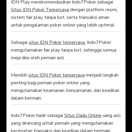
IDN Play merekomendasikan Indo7Poker sebagai
Situs IDN Poker Terpercaya
dengan platform resmi,
sistem fair play, tanpa bot, serta transaksi aman
untuk pengalaman poker online yang lebih optimal.
Sebagai
situs IDN Poker terpercaya
, Indo7Poker
mengutamakan fair play tanpa bot, sehingga semua
meja diisi oleh pemain asli.
Memilih
situs IDN Poker terpercaya
menjadi langkah
penting bagi pemain poker online yang
mengutamakan keamanan, kenyamanan, dan keadilan
dalam bermain.
Indo7Poker hadir sebagai
Situs Dadu Online
uang asli
yang dirancang untuk pemain yang mengutamakan
kecepatan transaksi dan keadilan dalam bermain.