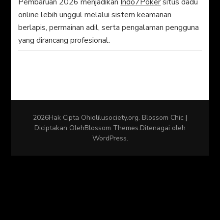
Pembaruan 2026 menjadikan
Indo7Poker
situs dadu
online lebih unggul melalui sistem keamanan
berlapis, permainan adil, serta pengalaman pengguna
yang dirancang profesional.
2026Hak Cipta
Ohiolilusociety.org
.
Blossom Chic |
Diciptakan Oleh
Blossom Themes
.Ditenagai oleh
WordPress
.