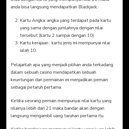
anda bisa langsung mendapatkan Blackjack.
Kartu Angka: angka yang terdapat pada kartu
yang sama dengan jumlahnya dengan nilai
tersebut (kartu 2 sampai dengan 10)
Kartu kerajaan : kartu jenis ini mempunyai nilai
ialah 10.
Pelajarilah apa yang menjadi pilihan anda terkadang
dalam sebuah casino mendapatkan sebuah
keuntungan dari permainan ini menjadikan pemain
sebagai petaruh pertama.
Ketika seorang pemain mempunyai nilai kartu yang
nilainya lebih dari 21 maka bandar akan dengan
langsung mengambil uang taruhan pertama itu.