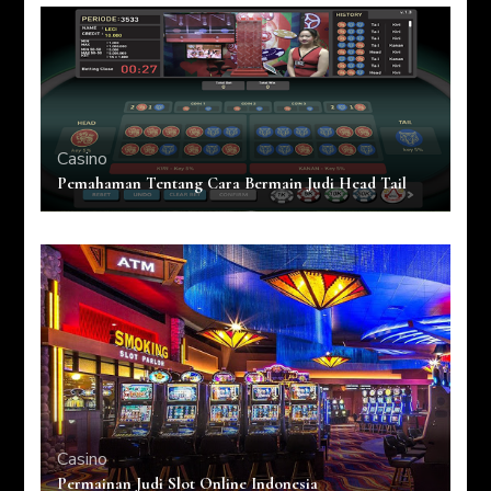
Casino
Pemahaman Tentang Cara Bermain Judi Head Tail
Casino
Permainan Judi Slot Online Indonesia