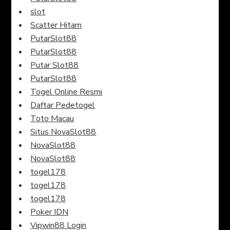
slot
Scatter Hitam
PutarSlot88
PutarSlot88
Putar Slot88
PutarSlot88
Togel Online Resmi
Daftar Pedetogel
Toto Macau
Situs NovaSlot88
NovaSlot88
NovaSlot88
togel178
togel178
togel178
Poker IDN
Vipwin88 Login