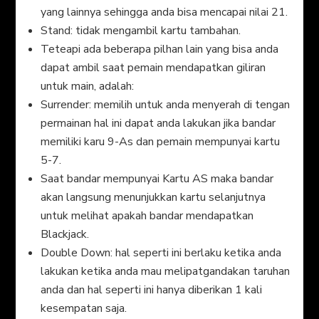
yang lainnya sehingga anda bisa mencapai nilai 21.
Stand: tidak mengambil kartu tambahan.
Teteapi ada beberapa pilhan lain yang bisa anda
dapat ambil saat pemain mendapatkan giliran
untuk main, adalah:
Surrender: memilih untuk anda menyerah di tengan
permainan hal ini dapat anda lakukan jika bandar
memiliki karu 9-As dan pemain mempunyai kartu
5-7.
Saat bandar mempunyai Kartu AS maka bandar
akan langsung menunjukkan kartu selanjutnya
untuk melihat apakah bandar mendapatkan
Blackjack.
Double Down: hal seperti ini berlaku ketika anda
lakukan ketika anda mau melipatgandakan taruhan
anda dan hal seperti ini hanya diberikan 1 kali
kesempatan saja.