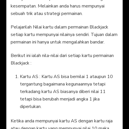
kesempatan. Melainkan anda harus mempunyai
sebuah trik atau strategi permainan.
Pelajarilah Nilai kartu dalam permainan Blackjack
setiap kartu mempunyai nilainya sendiri. Tujuan dalam
permainan ini hanya untuk mengalahkan bandar.
Berikut ini ialah nila-nilai dari setiap kartu permainan
Blackjack :
Kartu AS : Kartu AS bisa bernilai 1 ataupun 10
tergantung bagaimana kegunaannya tetapi
terkadang kartu AS biasanya diberi nilai 11
tetapi bisa berubah menjadi angka 1 jika
diperlukan.
Ketika anda mempunyai kartu AS dengan kartu raja
atau dengan kartu yang mempunyai nilai 10 maka