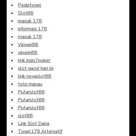
Pedetogel
Slot88
masuk 178
informasi 178
masuk 178
Vipwin88
vipwin88
link indo7poker
slot gacor hari ini
link novaslot88
toto macau
Putarslot88
Putarslot88
Putarslot88
slot88
Link Slot Dana
Togel178 Alternatif