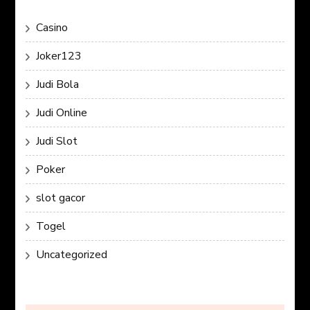
Casino
Joker123
Judi Bola
Judi Online
Judi Slot
Poker
slot gacor
Togel
Uncategorized