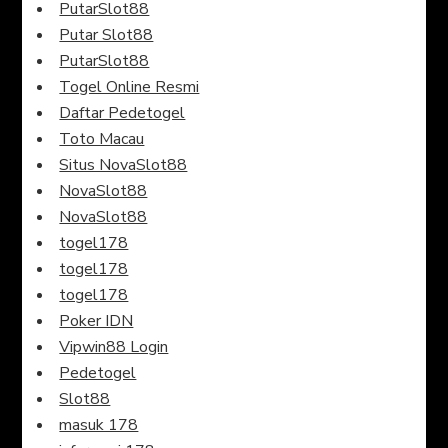
PutarSlot88
Putar Slot88
PutarSlot88
Togel Online Resmi
Daftar Pedetogel
Toto Macau
Situs NovaSlot88
NovaSlot88
NovaSlot88
togel178
togel178
togel178
Poker IDN
Vipwin88 Login
Pedetogel
Slot88
masuk 178