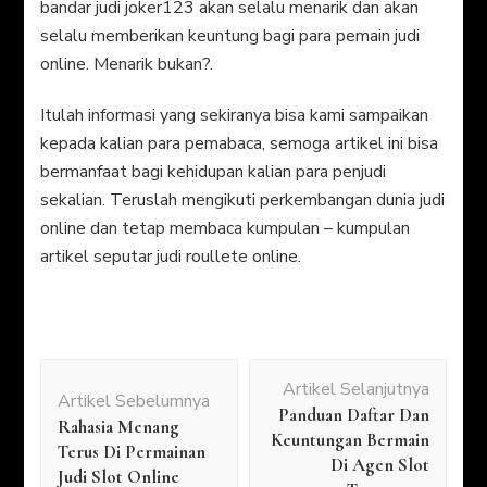
bandar judi joker123 akan selalu menarik dan akan
selalu memberikan keuntung bagi para pemain judi
online. Menarik bukan?.
Itulah informasi yang sekiranya bisa kami sampaikan
kepada kalian para pemabaca, semoga artikel ini bisa
bermanfaat bagi kehidupan kalian para penjudi
sekalian. Teruslah mengikuti perkembangan dunia judi
online dan tetap membaca kumpulan – kumpulan
artikel seputar judi roullete online.
Navigasi
Artikel Selanjutnya
Artikel
Artikel Sebelumnya
Panduan Daftar Dan
Rahasia Menang
Keuntungan Bermain
Terus Di Permainan
Di Agen Slot
Judi Slot Online